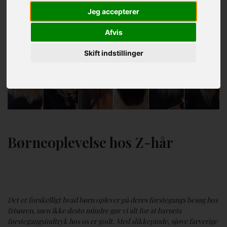
Jeg accepterer
Afvis
Skift indstillinger
Børneoplevelse hos Z-hår
Det er forskelligt hvad børn oplever på deres førstegangs besøg hos
frisøren, men ikke desto mindre gør vi alt for at barnets
førstegangsindtryk hos os er godt. Med slikkepinde, sjove farverige